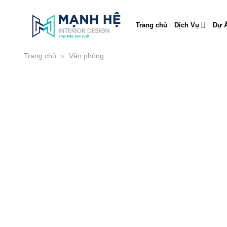
Skip
to
Trang chủ
Dịch Vụ
Dự Á
content
Trang chủ
»
Văn phòng