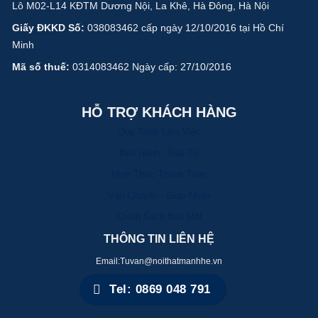
Lô M02-L14 KĐTM Dương Nội, La Khê, Hà Đông, Hà Nội
Giấy ĐKKD Số:
038083462 cấp ngày 12/10/2016 tại Hồ Chí
Minh
Mã số thuế:
0314083462 Ngày cấp: 27/10/2016
HỖ TRỢ KHÁCH HÀNG
Quy Trình Làm Việc
Bảo Hành - Bảo Trì
Hình Thức Thanh Toán
Vận Chuyển - Giao Nhận
Chính Sách Bảo Mật
THÔNG TIN LIÊN HỆ
Email:Tuvan@noithatmanhhe.vn
Tel: 0869 048 791