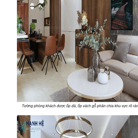
Tường phòng khách được ốp đá, ốp vách gỗ phân chia khu vực rõ rà