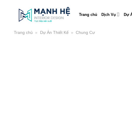
Skip
to
Trang chủ
Dịch Vụ
Dự Á
content
Trang chủ
»
Dự Án Thiết Kế
»
Chung Cư