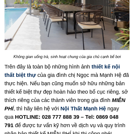
Không gian uống trà, sinh hoạt chung của gia chủ cạnh bể bơi
Trên đây là toàn bộ những hình ảnh
thiết kế nội
thất biệt thự
của gia đình chị Ngọc mà Mạnh Hệ đã
thực hiện. Nếu bạn cũng muốn sở hữu những bản
thiết kế biệt thự đẹp hoàn hảo theo bố cục riêng, sở
thích riêng của các thành viên trong gia đình
MIỄN
PHÍ
, thì hãy liên hệ với
Nội Thất Mạnh Hệ
ngay
qua
HOTLINE: 028 777 888 39 – Tel: 0869 048
791
để được tư vấn kỹ hơn về dịch vụ và quy trình
nhận bản thiết kế MIỄN PHÍ khi thi công nhé!