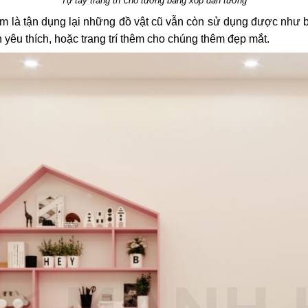
Tự tay trang trí cho tường bằng xốp dán tường
làm là tận dụng lại những đồ vật cũ vẫn còn sử dụng được như b
yêu thích, hoặc trang trí thêm cho chúng thêm đẹp mắt.