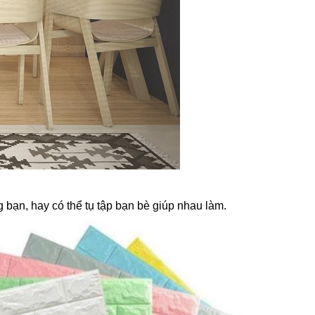
 bạn, hay có thể tụ tập bạn bè giúp nhau làm.