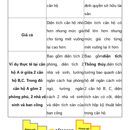
căn hộ
định quyền sở hữu tài
sản.
Diện tích căn hộ nhỏ
Diện tích căn hộ có
hơn nhưng mức giá
thể lớn hơn nhưng
Giá cả
cho từng mét vuông
mức giá cho từng
lại cao hơn.
mét vuông lại ít hơn
Bao gồm diện tích 2
Bao gồm
diện tích
Ví dụ thực tế tại căn
phòng, diện tích 2
Thông thủy
,diện tích
hộ A ở giữa 2 căn
nhà vệ sinh, tường
tường bao quanh căn
hộ B,C. Trong đó
ngăn cách hai phòng
hộ để ngăn cách với
căn hộ A gồm 2
ngủ, tường ngăn
2 căn hộ B, C, diện
phòng phủ, 2 nhà vệ
cách 2 nhà vệ sinh
tích sàn có cột, diện
sinh và ban công
và diện tích sàn của
tích hộp kỹ thuật bên
ban công
trong căn hộ.