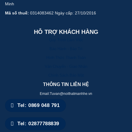
Minh
Mã số thuế:
0314083462 Ngày cấp: 27/10/2016
HỖ TRỢ KHÁCH HÀNG
Quy Trình Làm Việc
Bảo Hành - Bảo Trì
Hình Thức Thanh Toán
Vận Chuyển - Giao Nhận
Chính Sách Bảo Mật
THÔNG TIN LIÊN HỆ
Email:Tuvan@noithatmanhhe.vn
Tel: 0869 048 791
Tel: 02877788839