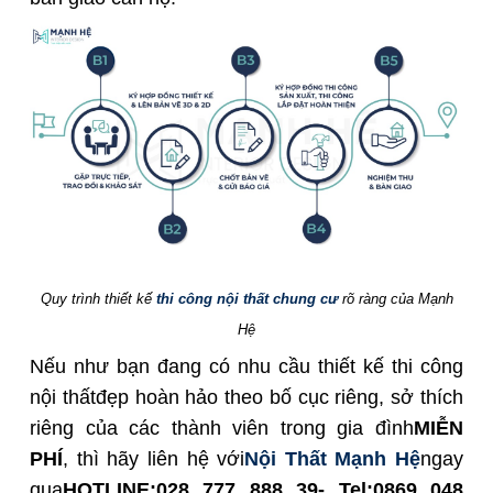
Quy trình thiết kế
thi công nội thất chung cư
rõ ràng của Mạnh
Hệ
Nếu như bạn đang có nhu
cầu thiết kế thi công
nội thất
đẹp hoàn hảo theo bố cục riêng, sở thích
riêng của các thành viên trong gia đình
MIỄN
PHÍ
, thì hãy liên hệ với
Nội Thất Mạnh Hệ
ngay
qua
HOTLINE:028 777 888 39- Tel:0869 048