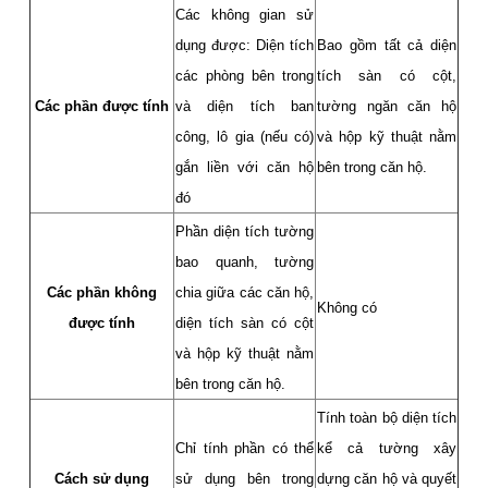
Các không gian sử
dụng được: Diện tích
Bao gồm tất cả diện
các phòng bên trong
tích sàn có cột,
Các phần được tính
và diện tích ban
tường ngăn căn hộ
công, lô gia (nếu có)
và hộp kỹ thuật nằm
gắn liền với căn hộ
bên trong căn hộ.
đó
Phần diện tích tường
bao quanh, tường
Các phần không
chia giữa các căn hộ,
Không có
được tính
diện tích sàn có cột
và hộp kỹ thuật nằm
bên trong căn hộ.
Tính toàn bộ diện tích
Chỉ tính phần có thể
kể cả tường xây
Cách sử dụng
sử dụng bên trong
dựng căn hộ và quyết