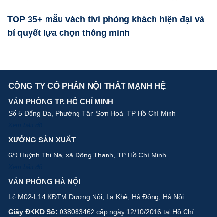
TOP 35+ mẫu vách tivi phòng khách hiện đại và
bí quyết lựa chọn thông minh
CÔNG TY CỔ PHẦN NỘI THẤT MẠNH HỆ
VĂN PHÒNG TP. HỒ CHÍ MINH
Số 5 Đống Đa, Phường Tân Sơn Hoà, TP Hồ Chí Minh
Xem bản đồ
XƯỞNG SẢN XUẤT
6/9 Huỳnh Thị Na, xã Đông Thạnh, TP Hồ Chí Minh
Xem bản đồ
VĂN PHÒNG HÀ NỘI
Lô M02-L14 KĐTM Dương Nội, La Khê, Hà Đông, Hà Nội
Giấy ĐKKD Số:
038083462 cấp ngày 12/10/2016 tại Hồ Chí