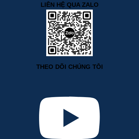
LIÊN HỆ QUA ZALO
THEO DÕI CHÚNG TÔI