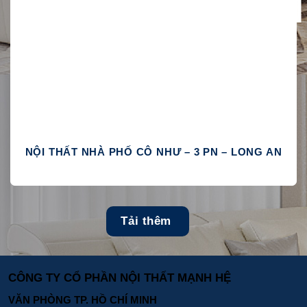
NỘI THẤT NHÀ PHỐ CÔ NHƯ – 3 PN – LONG AN
Tải thêm
CÔNG TY CỔ PHẦN NỘI THẤT MẠNH HỆ
VĂN PHÒNG TP. HỒ CHÍ MINH