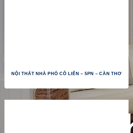
NỘI THẤT NHÀ PHỐ CÔ LIÊN – 5PN – CẦN THƠ