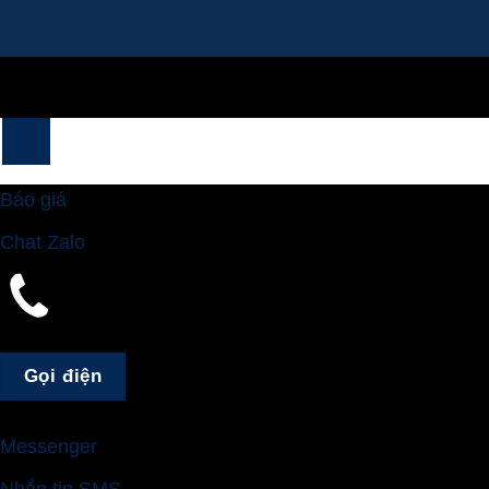
Copyright 2026 ©
Bản quyền thuộc về
noithatmanhhe.vn
Báo giá
Chat Zalo
Gọi điện
Gọi điện
Messenger