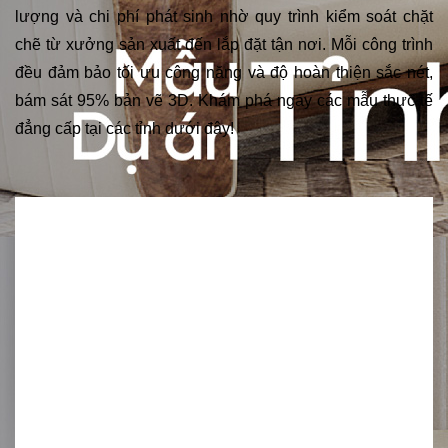
lượng và chi phí phát sinh nhờ quy trình kiểm soát chặt
chẽ từ xưởng sản xuất đến lắp đặt tận nơi. Mỗi công trình
đều đảm bảo tối ưu công năng và độ hoàn thiện sắc nét,
bám sát 95% bản vẽ 3D. Khám phá ngay các mẫu thực tế
đẳng cấp tại các tỉnh dưới đây!