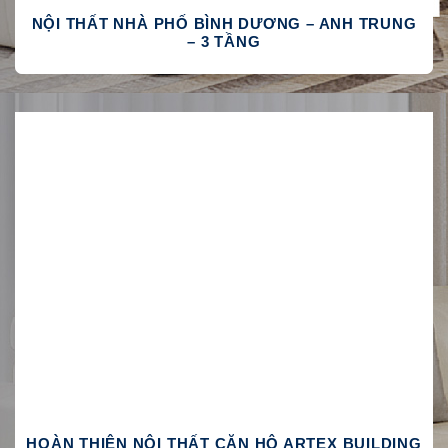
NỘI THẤT NHÀ PHỐ BÌNH DƯƠNG – ANH TRUNG
– 3 TẦNG
HOÀN THIỆN NỘI THẤT CĂN HỘ ARTEX BUILDING