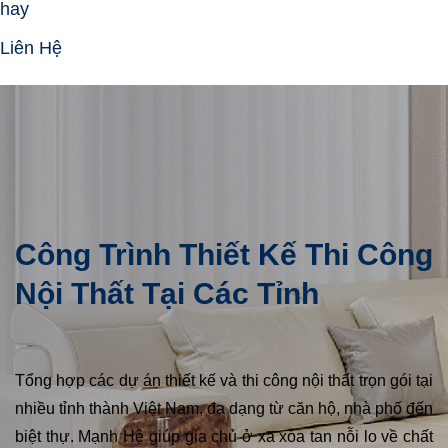
hay
Liên Hệ
Công Trình Thiết Kế Thi Công
Nội Thất Tại Các Tỉnh
Tổng hợp các dự án thiết kế và thi công nội thất trọn gói tại
nhiều tỉnh thành Việt Nam, đa dạng từ căn hộ, nhà phố đến
biệt thự. Mạnh Hệ giúp gia chủ ở xa xóa tan nỗi lo về chất