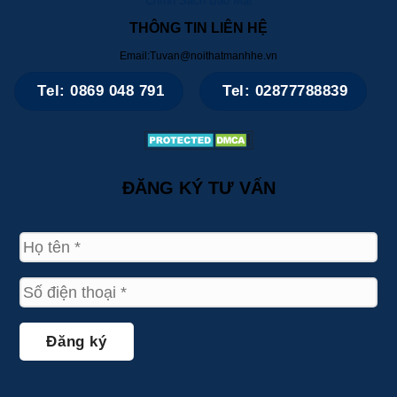
Chính Sách Bảo Mật
THÔNG TIN LIÊN HỆ
Email:Tuvan@noithatmanhhe.vn
Tel: 0869 048 791
Tel: 02877788839
ĐĂNG KÝ TƯ VẤN