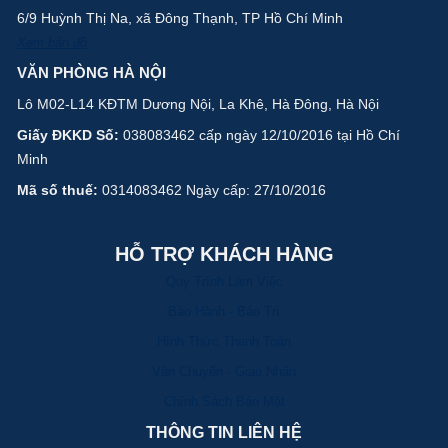
6/9 Huỳnh Thị Na, xã Đông Thạnh, TP Hồ Chí Minh
Xem bản đồ
VĂN PHÒNG HÀ NỘI
Lô M02-L14 KĐTM Dương Nội, La Khê, Hà Đông, Hà Nội
Giấy ĐKKD Số:
038083462 cấp ngày 12/10/2016 tại Hồ Chí
Minh
Mã số thuế:
0314083462 Ngày cấp: 27/10/2016
HỖ TRỢ KHÁCH HÀNG
Quy Trình Làm Việc
Bảo Hành - Bảo Trì
Hình Thức Thanh Toán
Vận Chuyển - Giao Nhận
Chính Sách Bảo Mật
THÔNG TIN LIÊN HỆ