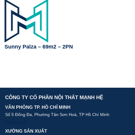
Sunny Palza – 69m2 – 2PN
CÔNG TY CỔ PHẦN NỘI THẤT MẠNH HỆ
VĂN PHÒNG TP. HỒ CHÍ MINH
Số 5 Đống Đa, Phường Tân Sơn Hoà, TP Hồ Chí Minh
Xem bản đồ
XƯỞNG SẢN XUẤT