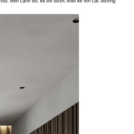
ịu. Bên cạnh đó, kệ tivi được thiết kế với các đường