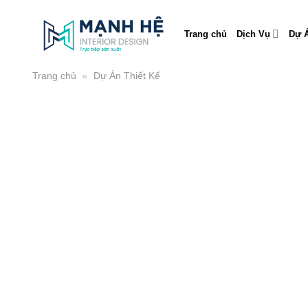
Skip
to
Trang chủ
Dịch Vụ
Dự Á
content
Trang chủ
»
Dự Án Thiết Kế