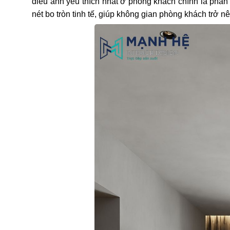
điều anh yêu thích nhất ở phòng khách chính là phần
nét bo tròn tinh tế, giúp không gian phòng khách trở n