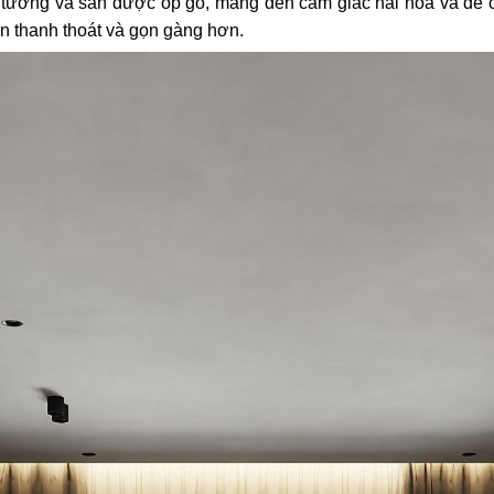
 tường và sàn được ốp gỗ, mang đến cảm giác hài hòa và dễ ch
ên thanh thoát và gọn gàng hơn.