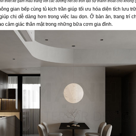
tivi thiết kế gam màu trắng với các đường nét bo tròn tạo sự thanh thoát cho không 
ng gian bếp cùng tủ kịch trần giúp tối ưu hóa diện tích lưu 
iúp chị dễ dàng hơn trong việc lau dọn. Ở bàn ăn, trang trí 
ạo cảm giác thân mật trong những bữa cơm gia đình.