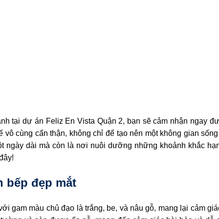
h tại dự án Feliz En Vista Quận 2, bạn sẽ cảm nhận ngay đượ
kế vô cùng cẩn thận, không chỉ để tạo nên một không gian sốn
 một ngày dài mà còn là nơi nuôi dưỡng những khoảnh khắc 
 đây!
ền bếp đẹp mắt
với gam màu chủ đạo là trắng, be, và nâu gỗ, mang lại cảm gi