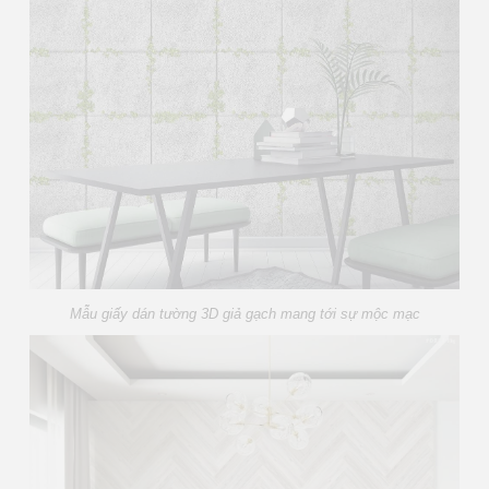
Mẫu giấy dán tường 3D giả gạch mang tới sự mộc mạc