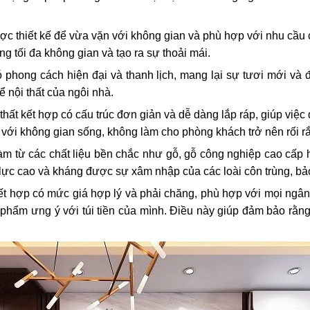
được thiết kế để vừa vặn với không gian và phù hợp với nhu cầu
g tối đa không gian và tạo ra sự thoải mái.
có phong cách hiện đại và thanh lịch, mang lại sự tươi mới v
ể nội thất của ngôi nhà.
hất kết hợp có cấu trúc đơn giản và dễ dàng lắp ráp, giúp việc
với không gian sống, không làm cho phòng khách trở nên rối rắ
làm từ các chất liệu bền chắc như gỗ, gỗ công nghiệp cao cấp
lực cao và kháng được sự xâm nhập của các loài côn trùng, bả
kết hợp có mức giá hợp lý và phải chăng, phù hợp với mọi ngâ
phẩm ưng ý với túi tiền của mình. Điều này giúp đảm bảo rằn