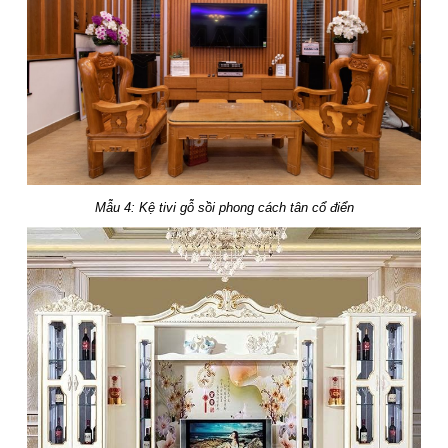
Mẫu 4: Kệ tivi gỗ sồi phong cách tân cổ điển