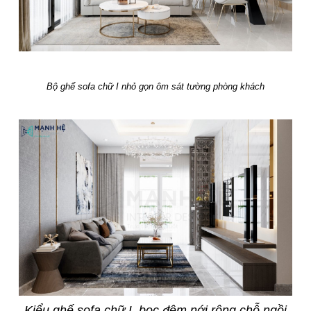
Bộ ghế sofa chữ I nhỏ gọn ôm sát tường phòng khách
Kiểu ghế sofa chữ L bọc đệm nới rộng chỗ ngồi