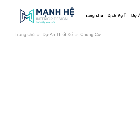
Skip
to
Trang chủ
Dịch Vụ
Dự Á
content
Trang chủ
»
Dự Án Thiết Kế
»
Chung Cư