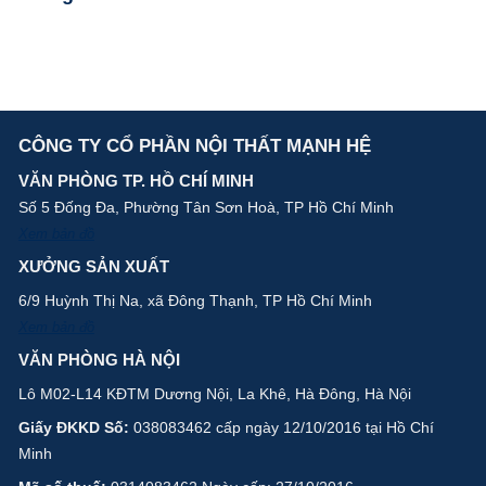
CÔNG TY CỔ PHẦN NỘI THẤT MẠNH HỆ
VĂN PHÒNG TP. HỒ CHÍ MINH
Số 5 Đống Đa, Phường Tân Sơn Hoà, TP Hồ Chí Minh
Xem bản đồ
XƯỞNG SẢN XUẤT
6/9 Huỳnh Thị Na, xã Đông Thạnh, TP Hồ Chí Minh
Xem bản đồ
VĂN PHÒNG HÀ NỘI
Lô M02-L14 KĐTM Dương Nội, La Khê, Hà Đông, Hà Nội
Giấy ĐKKD Số:
038083462 cấp ngày 12/10/2016 tại Hồ Chí
Minh