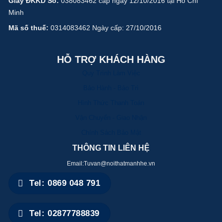
Giấy ĐKKD Số:
038083462 cấp ngày 12/10/2016 tại Hồ Chí
Minh
Mã số thuế:
0314083462 Ngày cấp: 27/10/2016
HỖ TRỢ KHÁCH HÀNG
Quy Trình Làm Việc
Bảo Hành - Bảo Trì
Hình Thức Thanh Toán
Vận Chuyển - Giao Nhận
Chính Sách Bảo Mật
THÔNG TIN LIÊN HỆ
Email:Tuvan@noithatmanhhe.vn
Tel: 0869 048 791
Tel: 02877788839