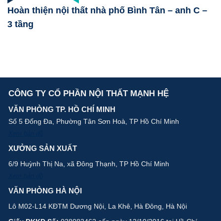
Hoàn thiện nội thất nhà phố Bình Tân – anh C –
3 tầng
CÔNG TY CỔ PHẦN NỘI THẤT MẠNH HỆ
VĂN PHÒNG TP. HỒ CHÍ MINH
Số 5 Đống Đa, Phường Tân Sơn Hoà, TP Hồ Chí Minh
Xem bản đồ
XƯỞNG SẢN XUẤT
6/9 Huỳnh Thị Na, xã Đông Thạnh, TP Hồ Chí Minh
Xem bản đồ
VĂN PHÒNG HÀ NỘI
Lô M02-L14 KĐTM Dương Nội, La Khê, Hà Đông, Hà Nội