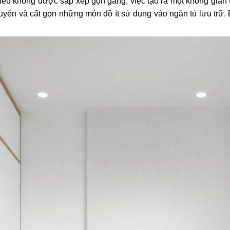
ếu không được sắp xếp gọn gàng, việc tạo ra một không gian ti
ên và cất gọn những món đồ ít sử dụng vào ngăn tủ lưu trữ. Đ