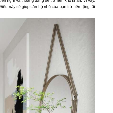
ện nghi và thoáng đãng sẽ trở nên khó khăn. Vì vậy,
iều này sẽ giúp căn hộ nhỏ của bạn trở nên rộng rãi