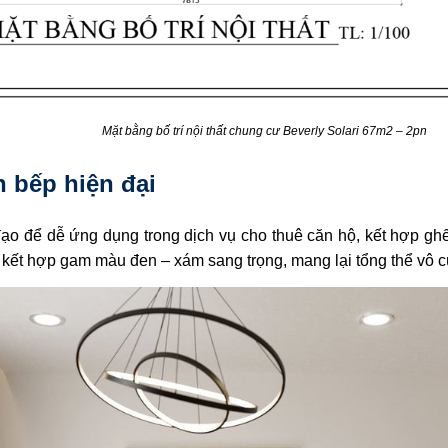
Mặt bằng bố trí nội thất chung cư Beverly Solari 67m2 – 2pn
n bếp hiện đại
ạo để dễ ứng dụng trong dịch vụ cho thuê căn hộ, kết hợp gh
ế kết hợp gam màu đen – xám sang trọng, mang lại tổng thể vô c