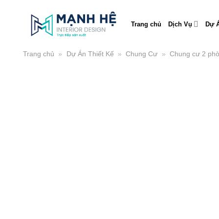
Skip
to
Trang chủ
Dịch Vụ
Dự Á
content
Trang chủ
»
Dự Án Thiết Kế
»
Chung Cư
»
Chung cư 2 ph