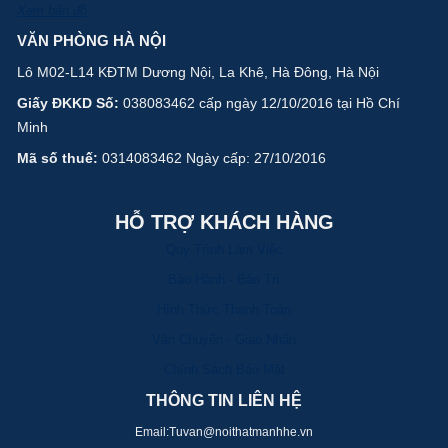
Xem bản đồ
VĂN PHÒNG HÀ NỘI
Lô M02-L14 KĐTM Dương Nội, La Khê, Hà Đông, Hà Nội
Giấy ĐKKD Số:
038083462 cấp ngày 12/10/2016 tại Hồ Chí
Minh
Mã số thuế:
0314083462 Ngày cấp: 27/10/2016
HỖ TRỢ KHÁCH HÀNG
Quy Trình Làm Việc
Bảo Hành - Bảo Trì
Hình Thức Thanh Toán
Vận Chuyển - Giao Nhận
Chính Sách Bảo Mật
THÔNG TIN LIÊN HỆ
Email:Tuvan@noithatmanhhe.vn