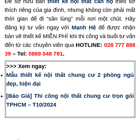
Để sỡ hữu bản
thiết kế nội thất căn hộ
theo sở
thích riêng của gia đình, nhưng không còn phải mất
thời gian để đi “săn lùng” mỗi nơi một chút. Hãy
đăng ký tư vấn ngay với
Mạnh Hệ
để được nhận
bản vẽ thiết kế MIỄN PHÍ khi thi công và buổi tư vấn
đến từ các chuyên viên qua
HOTLINE:
028 777 888
39
– Tel:
0869 048 791
.
>>> Xem ngay:
Mẫu thiết kế nội thất chung cư 2 phòng ngủ
đẹp, hiện đại
[Báo Giá] Thi công nội thất chung cư trọn gói
TPHCM – T10/2024