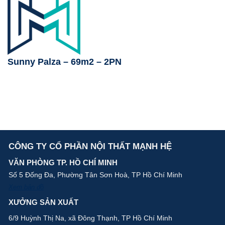
Sunny Palza – 69m2 – 2PN
CÔNG TY CỔ PHẦN NỘI THẤT MẠNH HỆ
VĂN PHÒNG TP. HỒ CHÍ MINH
Số 5 Đống Đa, Phường Tân Sơn Hoà, TP Hồ Chí Minh
Xem bản đồ
XƯỞNG SẢN XUẤT
6/9 Huỳnh Thị Na, xã Đông Thạnh, TP Hồ Chí Minh