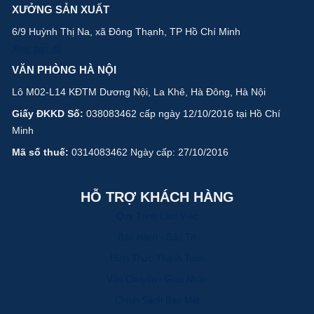
XƯỞNG SẢN XUẤT
6/9 Huỳnh Thị Na, xã Đông Thạnh, TP Hồ Chí Minh
Xem bản đồ
VĂN PHÒNG HÀ NỘI
Lô M02-L14 KĐTM Dương Nội, La Khê, Hà Đông, Hà Nội
Giấy ĐKKD Số:
038083462 cấp ngày 12/10/2016 tại Hồ Chí
Minh
Mã số thuế:
0314083462 Ngày cấp: 27/10/2016
HỖ TRỢ KHÁCH HÀNG
Quy Trình Làm Việc
Bảo Hành - Bảo Trì
Hình Thức Thanh Toán
Vận Chuyển - Giao Nhận
Chính Sách Bảo Mật