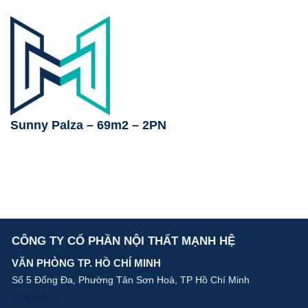
Sunny Palza – 69m2 – 2PN
CÔNG TY CỔ PHẦN NỘI THẤT MẠNH HỆ
VĂN PHÒNG TP. HỒ CHÍ MINH
Số 5 Đống Đa, Phường Tân Sơn Hoà, TP Hồ Chí Minh
Xem bản đồ