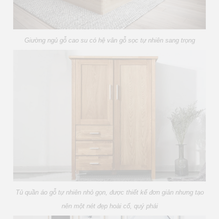
Giường ngủ gỗ cao su có hệ vân gỗ sọc tự nhiên sang trọng
Tủ quần áo gỗ tự nhiên nhỏ gọn, được thiết kế đơn giản nhưng tạo
nên một nét đẹp hoài cổ, quý phái