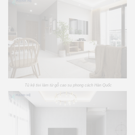
Tủ kệ tivi làm từ gỗ cao su phong cách Hàn Quốc