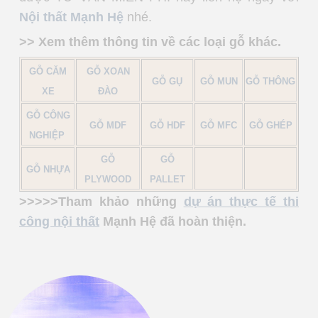
Nội thất Mạnh Hệ
nhé.
>> Xem thêm thông tin về các loại gỗ khác.
GỖ CĂM
GỖ XOAN
GỖ GỤ
GỖ MUN
GỖ THÔNG
XE
ĐÀO
GỖ CÔNG
GỖ MDF
GỖ HDF
GỖ MFC
GỖ GHÉP
NGHIỆP
GỖ
GỖ
GỖ NHỰA
PLYWOOD
PALLET
>>>>>Tham khảo những
dự án thực tế thi
công nội thất
Mạnh Hệ đã hoàn thiện.