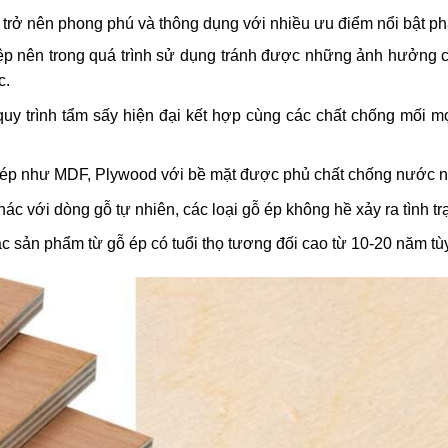
rở nên phong phú và thông dụng với nhiều ưu điểm nổi bật ph
ệp nên trong quá trình sử dụng tránh được những ảnh hưởng củ
c.
quy trình tẩm sấy hiện đại kết hợp cùng các chất chống mối m
gỗ ép như MDF, Plywood với bề mặt được phủ chất chống nước 
Khác với dòng gỗ tự nhiên, các loại gỗ ép không hề xảy ra tình t
ác sản phẩm từ gỗ ép có tuổi thọ tương đối cao từ 10-20 năm tù