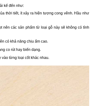
ải kể đến như:
a thời tiết, ít xảy ra hiện tượng cong vênh. Hầu như
ọt nên các sản phẩm từ loại gỗ này sẽ không có tình
nên có khả năng chịu ẩm cao.
rạng co rút hay biến dạng.
y vào từng loại cốt khác nhau.