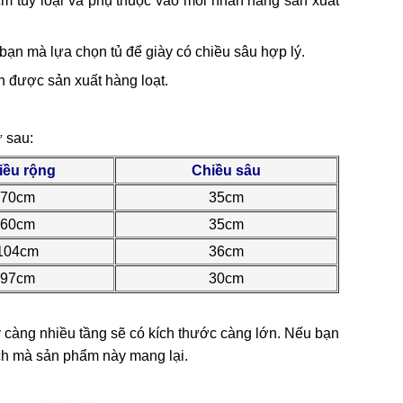
m tùy loại và phụ thuộc vào mỗi nhãn hàng sản xuất
bạn mà lựa chọn tủ để giày có chiều sâu hợp lý.
n được sản xuất hàng loạt.
ư sau:
iều rộng
Chiều sâu
70cm
35cm
60cm
35cm
104cm
36cm
97cm
30cm
y càng nhiều tầng sẽ có kích thước càng lớn. Nếu bạn
ích mà sản phẩm này mang lại.