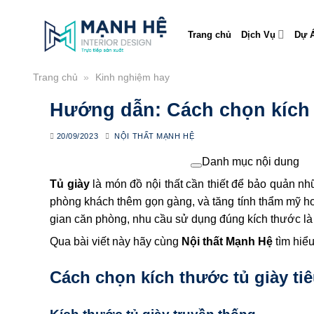
Skip
to
Trang chủ
Dịch Vụ
Dự Á
content
Trang chủ
»
Kinh nghiệm hay
Hướng dẫn: Cách chọn kích 
20/09/2023
NỘI THẤT MẠNH HỆ
Danh mục nội dung
Tủ giày
là món đồ nội thất cần thiết để bảo quản nh
phòng khách
thêm gọn gàng, và tăng tính thẩm mỹ hơ
gian căn phòng, nhu cầu sử dụng đúng kích thước là đ
Qua bài viết này hãy cùng
Nội thất Mạnh Hệ
tìm hiể
Cách chọn kích thước tủ giày t