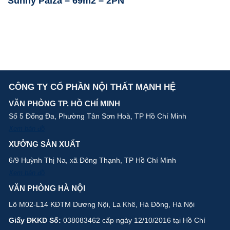
Sunny Palza – 69m2 – 2PN
CÔNG TY CỔ PHẦN NỘI THẤT MẠNH HỆ
VĂN PHÒNG TP. HỒ CHÍ MINH
Số 5 Đống Đa, Phường Tân Sơn Hoà, TP Hồ Chí Minh
Xem bản đồ
XƯỞNG SẢN XUẤT
6/9 Huỳnh Thị Na, xã Đông Thạnh, TP Hồ Chí Minh
Xem bản đồ
VĂN PHÒNG HÀ NỘI
Lô M02-L14 KĐTM Dương Nội, La Khê, Hà Đông, Hà Nội
Giấy ĐKKD Số:
038083462 cấp ngày 12/10/2016 tại Hồ Chí