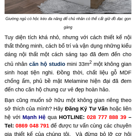
Giường ngủ có hộc kéo đa năng để chủ nhân có thể cất giữ đồ đạc gọn
gàng
Tuy diện tích khá nhỏ, nhưng với cách thiết kế nội
thất thông minh, cách bố trí và vận dụng những kiểu
dáng nội thất một cách sáng tạo đã đem đến cho
2
chủ nhân
căn hộ studio
mini 33m
một không gian
sinh hoạt tiện nghi. Đồng thời, chất liệu gỗ MDF
chống ẩm, phủ bề mặt Melamine hiện đại đã đem
đến cho căn hộ chung cư vẻ đẹp hoàn hảo.
Bạn cũng muốn sở hữu một không gian riêng theo
sở thích của mình? Hãy
Đăng Ký Tư Vấn
hoặc liên
hệ với
Mạnh Hệ
qua
HOTLINE:
028 777 888 39
–
Tel:
0869 048 791
để được tư vấn cùng các chuyên
gia thiết kế của chúng tôi. Và đừng bỏ lỡ cơ hội