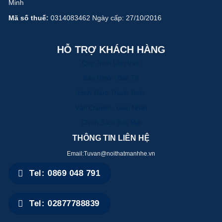
Minh
Mã số thuế:
0314083462 Ngày cấp: 27/10/2016
HỖ TRỢ KHÁCH HÀNG
Quy Trình Làm Việc
Bảo Hành - Bảo Trì
Hình Thức Thanh Toán
Vận Chuyển - Giao Nhận
Chính Sách Bảo Mật
THÔNG TIN LIÊN HỆ
Email:Tuvan@noithatmanhhe.vn
Tel: 0869 048 791
Tel: 02877788839