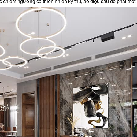
iêm ngưỡng cả thiên nhiên kỳ thú, ảo diệu sau đó phải thốt l