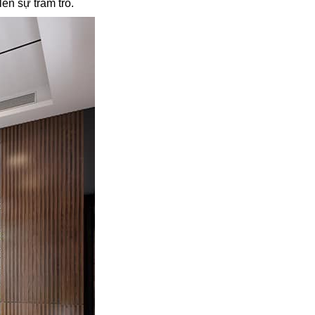
ên sự trầm trồ.