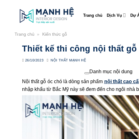
Skip
to
Trang chủ
Dịch Vụ
Dự Á
content
Trang chủ
»
Kiến thức gỗ
Thiết kế thi công nội thất 
26/10/2023
NỘI THẤT MẠNH HỆ
Danh mục nội dung
Nội thất gỗ óc chó là dòng sản phẩm
nội thất cao c
nhập khẩu từ Bắc Mỹ này sẽ đem đến cho ngôi nhà bạn 