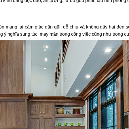
iều kiểu dáng độc đáo, ấn tượng, từ đó góp phần tạo nên phong 
còn mang lại cảm giác gần gũi, dễ chịu và không gây hại đến 
g ý nghĩa sung túc, may mắn trong công việc cũng như trong cu