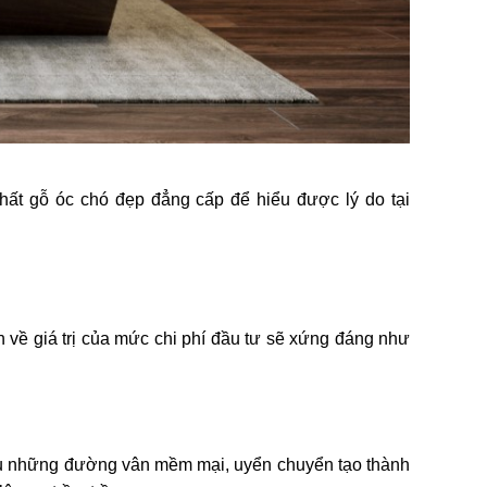
 thất gỗ óc chó đẹp đẳng cấp để hiểu được lý do tại
n về giá trị của mức chi phí đầu tư sẽ xứng đáng như
 hữu những đường vân mềm mại, uyển chuyển tạo thành