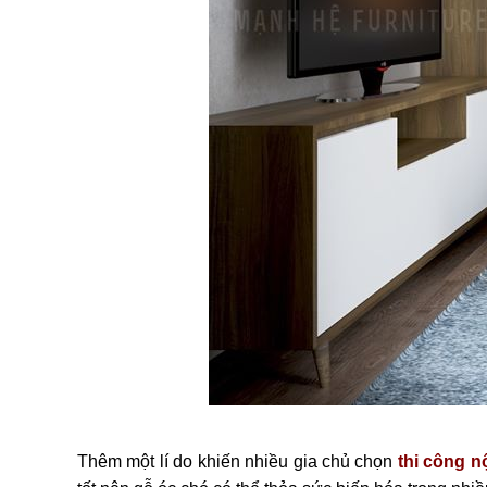
Thêm một lí do khiến nhiều gia chủ chọn
thi công n