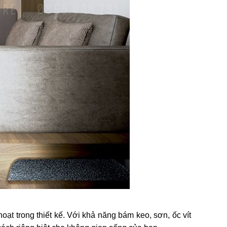
 hoạt trong thiết kế. Với khả năng bám keo, sơn, ốc vít