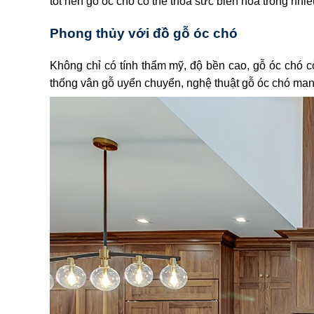
tốt nên gỗ óc chó có thể thỏa sức biến hóa trong nh
Phong thủy với đồ gỗ óc chó
Không chỉ có tính thẩm mỹ, độ bền cao, gỗ óc chó 
thống vân gỗ uyển chuyển, nghệ thuật gỗ óc chó man