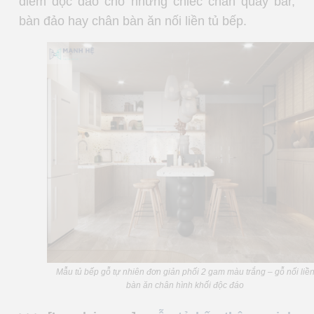
điểm độc đáo cho những chiếc chân quầy bar,
bàn đảo hay chân bàn ăn nối liền tủ bếp.
Mẫu tủ bếp gỗ tự nhiên đơn giản phối 2 gam màu trắng – gỗ nối liề
bàn ăn chân hình khối độc đáo