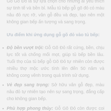
Gỗ Gõ Đỏ là sự lựa chọn cho những ai yêu thích
sự tinh tế và bền bỉ. Mẫu tủ bếp gỗ gõ đỏ có màu
nâu đỏ rực rỡ, vân gỗ đều và đẹp, tạo nên một
không gian bếp ấn tượng và sang trọng.
Ưu điểm khi ứng dụng gỗ gõ đỏ vào tủ bếp:
Độ bền vượt trội:
Gỗ Gõ Đỏ rất cứng, bền, chịu
lực tốt và chống mối mọt, giúp tủ bếp bền lâu.
Tuổi thọ của tủ bếp gỗ Gõ Đỏ tự nhiên còn được
nhiều thợ mộc ước tính lên đến 50 năm và
không cong vênh trong quá trình sử dụng.
Vẻ đẹp sang trọng:
Sở hữu vân gỗ đẹp, màu
nâu đỏ tự nhiên tạo nên sự sang trọng, đẳng cấp
cho không gian bếp.
Phù hợp phong thủy:
Gỗ Gõ Đỏ còn được coi