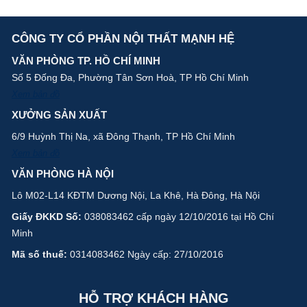
CÔNG TY CỔ PHẦN NỘI THẤT MẠNH HỆ
VĂN PHÒNG TP. HỒ CHÍ MINH
Số 5 Đống Đa, Phường Tân Sơn Hoà, TP Hồ Chí Minh
Xem bản đồ
XƯỞNG SẢN XUẤT
6/9 Huỳnh Thị Na, xã Đông Thạnh, TP Hồ Chí Minh
Xem bản đồ
VĂN PHÒNG HÀ NỘI
Lô M02-L14 KĐTM Dương Nội, La Khê, Hà Đông, Hà Nội
Giấy ĐKKD Số:
038083462 cấp ngày 12/10/2016 tại Hồ Chí
Minh
Mã số thuế:
0314083462 Ngày cấp: 27/10/2016
HỖ TRỢ KHÁCH HÀNG