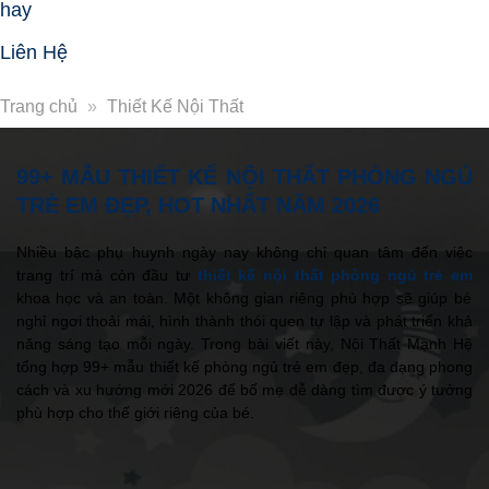
hay
Liên Hệ
Trang chủ
»
Thiết Kế Nội Thất
99+ MẪU THIẾT KẾ NỘI THẤT PHÒNG NGỦ
TRẺ EM ĐẸP, HOT NHẤT NĂM 2026
Nhiều bậc phụ huynh ngày nay không chỉ quan tâm đến việc
trang trí mà còn đầu tư
thiết kế nội thất phòng ngủ trẻ em
khoa học và an toàn. Một không gian riêng phù hợp sẽ giúp bé
nghỉ ngơi thoải mái, hình thành thói quen tự lập và phát triển khả
năng sáng tạo mỗi ngày. Trong bài viết này, Nội Thất Mạnh Hệ
tổng hợp 99+ mẫu thiết kế phòng ngủ trẻ em đẹp, đa dạng phong
cách và xu hướng mới 2026 để bố mẹ dễ dàng tìm được ý tưởng
phù hợp cho thế giới riêng của bé.