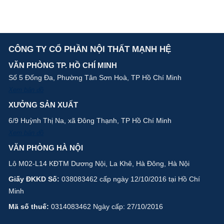
CÔNG TY CỔ PHẦN NỘI THẤT MẠNH HỆ
VĂN PHÒNG TP. HỒ CHÍ MINH
Số 5 Đống Đa, Phường Tân Sơn Hoà, TP Hồ Chí Minh
Xem bản đồ
XƯỞNG SẢN XUẤT
6/9 Huỳnh Thị Na, xã Đông Thạnh, TP Hồ Chí Minh
Xem bản đồ
VĂN PHÒNG HÀ NỘI
Lô M02-L14 KĐTM Dương Nội, La Khê, Hà Đông, Hà Nội
Giấy ĐKKD Số:
038083462 cấp ngày 12/10/2016 tại Hồ Chí
Minh
Mã số thuế:
0314083462 Ngày cấp: 27/10/2016