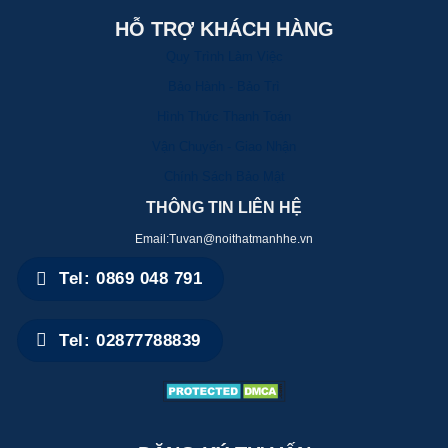
HỖ TRỢ KHÁCH HÀNG
Quy Trình Làm Việc
Bảo Hành - Bảo Trì
Hình Thức Thanh Toán
Vận Chuyển - Giao Nhận
Chính Sách Bảo Mật
THÔNG TIN LIÊN HỆ
Email:Tuvan@noithatmanhhe.vn
Tel: 0869 048 791
Tel: 02877788839