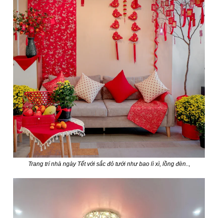
Trang trí nhà ngày Tết với sắc đỏ tưới như bao lì xì, lồng đèn..,