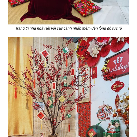
Trang trí nhà ngày tết với cây cảnh nhấn thêm đèn lồng đỏ rực rỡ