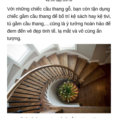
kệ tivi đẹp tinh tế
Với những chiếc
cầu thang gỗ
, bạn còn tận dụng
chiếc gầm cầu thang để bố trí kệ sách hay kệ tivi,
tủ gầm cầu thang,…cũng là ý tưởng hoàn hảo để
đem đến vẻ đẹp tinh tế, lạ mắt và vô cùng ấn
tượng.