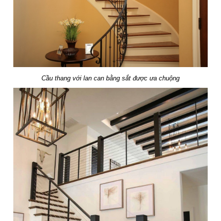
Cầu thang với lan can bằng sắt được ưa chuộng