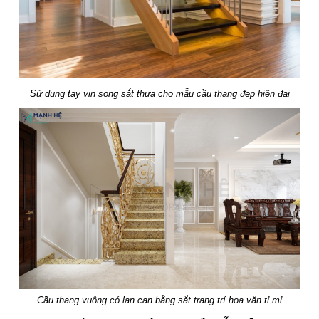
Sử dụng tay vịn song sắt thưa cho mẫu cầu thang đẹp hiện đại
Cầu thang vuông có lan can bằng sắt trang trí hoa văn tỉ mỉ