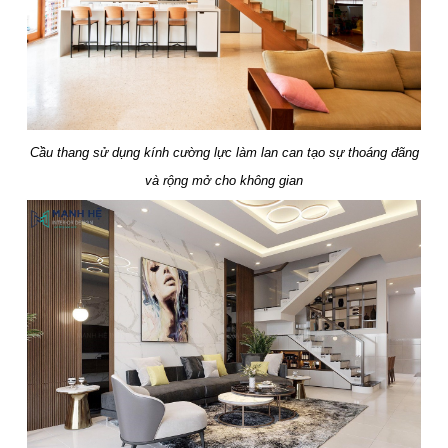
Cầu thang sử dụng kính cường lực làm lan can tạo sự thoáng đãng
và rộng mở cho không gian