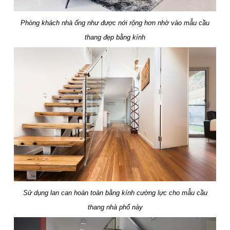
Phòng khách nhà ống như được nới rộng hơn nhờ vào mẫu cầu
thang đẹp bằng kính
Sử dụng lan can hoàn toàn bằng kính cường lực cho mẫu cầu
thang nhà phố này