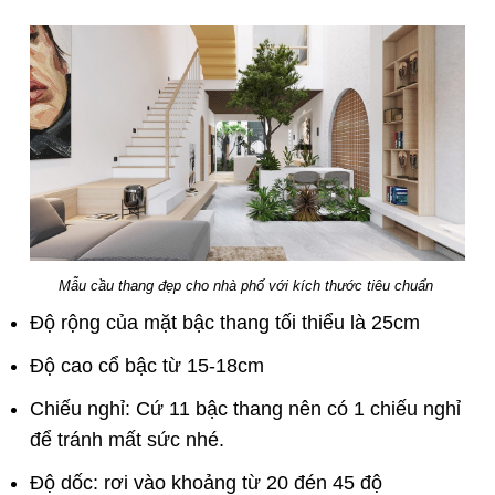
Mẫu cầu thang đẹp cho nhà phố với kích thước tiêu chuẩn
Độ rộng của mặt bậc thang tối thiểu là 25cm
Độ cao cổ bậc từ 15-18cm
Chiếu nghỉ: Cứ 11 bậc thang nên có 1 chiếu nghỉ
để tránh mất sức nhé.
Độ dốc: rơi vào khoảng từ 20 đén 45 độ