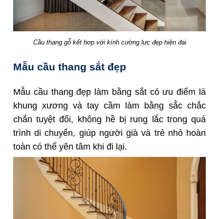
Cầu thang gỗ kết hợp với kính cường lực đẹp hiện đại
Mẫu cầu thang sắt đẹp
Mẫu cầu thang đẹp làm bằng sắt có ưu điểm là
khung xương và tay cầm làm bằng sẳc chắc
chắn tuyệt đối, không hề bị rung lắc trong quá
trình di chuyển, giúp người già và trẻ nhỏ hoàn
toàn có thể yên tâm khi đi lại.