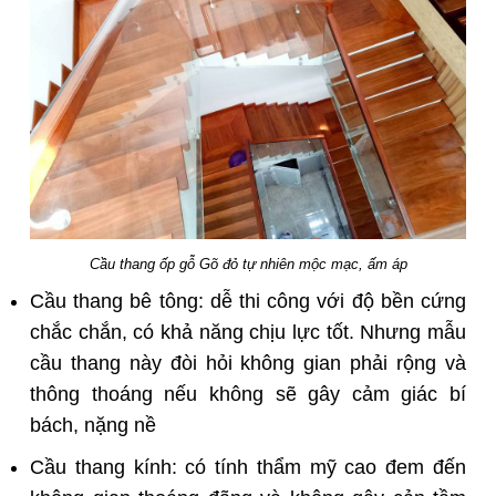
Cầu thang ốp gỗ Gõ đỏ tự nhiên mộc mạc, ấm áp
Cầu thang bê tông: dễ thi công với độ bền cứng
chắc chắn, có khả năng chịu lực tốt. Nhưng mẫu
cầu thang này đòi hỏi không gian phải rộng và
thông thoáng nếu không sẽ gây cảm giác bí
bách, nặng nề
Cầu thang kính: có tính thẩm mỹ cao đem đến