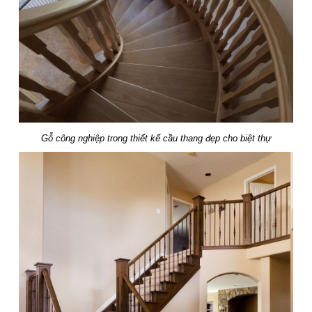
Gỗ công nghiệp trong thiết kế cầu thang đẹp cho biệt thự