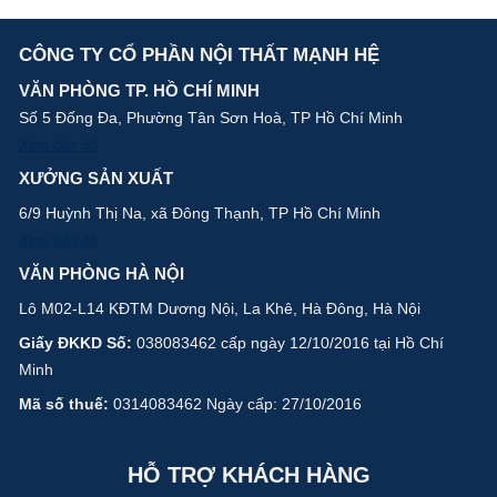
CÔNG TY CỔ PHẦN NỘI THẤT MẠNH HỆ
VĂN PHÒNG TP. HỒ CHÍ MINH
Số 5 Đống Đa, Phường Tân Sơn Hoà, TP Hồ Chí Minh
Xem bản đồ
XƯỞNG SẢN XUẤT
6/9 Huỳnh Thị Na, xã Đông Thạnh, TP Hồ Chí Minh
Xem bản đồ
VĂN PHÒNG HÀ NỘI
Lô M02-L14 KĐTM Dương Nội, La Khê, Hà Đông, Hà Nội
Giấy ĐKKD Số:
038083462 cấp ngày 12/10/2016 tại Hồ Chí
Minh
Mã số thuế:
0314083462 Ngày cấp: 27/10/2016
HỖ TRỢ KHÁCH HÀNG