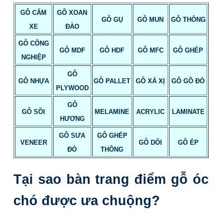
GỖ CĂM
GỖ XOAN
GỖ GỤ
GỖ MUN
GỖ THÔNG
XE
ĐÀO
GỖ CÔNG
GỖ MDF
GỖ HDF
GỖ MFC
GỖ GHÉP
NGHIỆP
GỖ
GỖ NHỰA
GỖ PALLET
GỖ XÁ XỊ
GỖ GÕ ĐỎ
PLYWOOD
GỖ
GỖ SỒI
MELAMINE
ACRYLIC
LAMINATE
HƯƠNG
GỖ SƯA
GỖ GHÉP
VENEER
GỖ DỔI
GỖ ÉP
ĐỎ
THÔNG
Tại sao bàn trang điểm gỗ óc
chó được ưa chuộng?