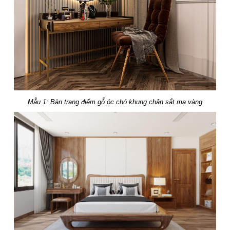
Mẫu 1: Bàn trang điểm gỗ óc chó khung chân sắt mạ vàng