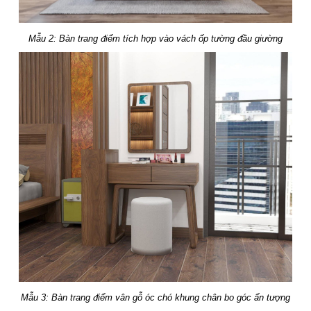
Mẫu 2: Bàn trang điểm tích hợp vào vách ốp tường đầu giường
Mẫu 3: Bàn trang điểm vân gỗ óc chó khung chân bo góc ấn tượng